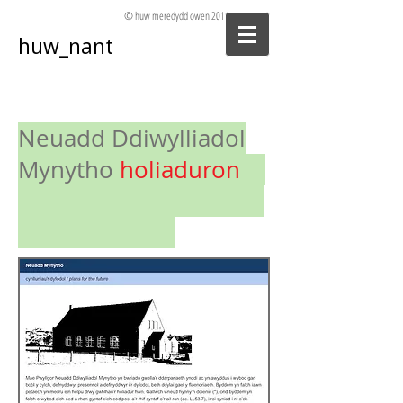
© huw meredydd owen
2014 - 2025
huw_nant
Neuadd Ddiwylliadol
Mynytho
holiaduron