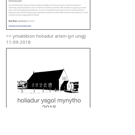
<< ymatebion holiadur arlein (yn unig)
11-09-2018