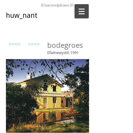
© huw meredydd owen
2014 - 2025
huw_nant
<<<<
>>>>
bodegroes
Efailnewydd: 1991