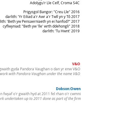
Adolygu'r Lle Celf, Croma S4C
Prigysgol Bangor: "Creu Lle" 2016
darlith: 'Yr Eiliad a'r Awr a'r Twll yn y Tô 2017
lith: 'Beth yw Pensaernïaeth yn ei hanfod?" 2017
cyflwyniad: "Beth yw 'lle' wrth ddehongli" 2018
darlith: 'Tu Hwnt' 2019
V&O
gwaith gyda Pandora Vaughan o dan yr enw V&O
work with Pandora Vaughan under the name V&O
Dobson:Owen
n fwyaf o'r gwaith hyd at 2011 fel rhan o'r cwmni
rk undertaken up to 2011 done as part of the firm