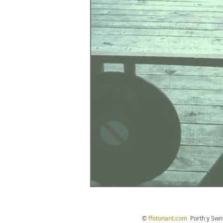
©
ffotonant.com
Porth y Swn