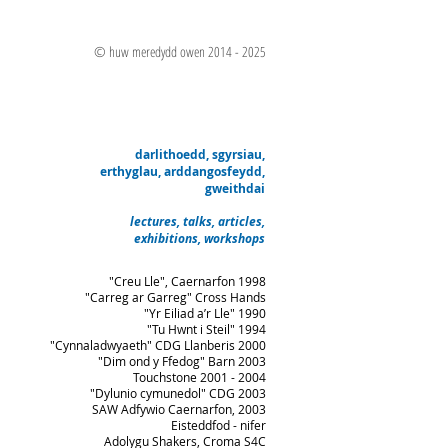
© huw meredydd owen 2014 - 2025
darlithoedd, sgyrsiau,
erthyglau, arddangosfeydd,
gweithdai
lectures, talks, articles,
exhibitions, workshops
"Creu Lle", Caernarfon 1998
"Carreg ar Garreg" Cross Hands
"Yr Eiliad a’r Lle" 1990
"Tu Hwnt i Steil" 1994
"Cynnaladwyaeth" CDG Llanberis 2000
"Dim ond y Ffedog" Barn 2003
Touchstone 2001 - 2004
"Dylunio cymunedol" CDG 2003
SAW
Adfywio Caernarfon, 2003
Eisteddfod - nifer
Adolygu Shakers, Croma S4C