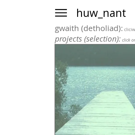
huw_nant
gwaith (detholiad):
clici
projects (selection):
click 