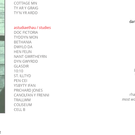
COTTAGE MN
TY AR Y GRAIG
TY'N YR ARDD
dar
astudiaethau / studies
DOC FICTORIA
TYDDYN MON
BETHANIA
DWYLO DA
HEN FELIN
NANT GWRTHEYRN
DYN GWYRDD
GLASDIR
10:10
ST. ILLTYD
PEN CEI
YSBYTY IFAN
PRICHARD JONES
rha
CANOLFAN Y FRENNI
most wo
TRALLWM
COLISEUM
CELL B
t