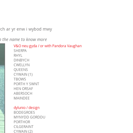
wch ar yr enw i wybod mwy
on the name to know more
V&O neu gyda / or with Pandora Vaughan
SHERPA
RHYL
DINBYCH
CWELLYN
QUEENS
CYWAI
N (1)
TBOWS
PORTH Y SWNT
HEN ORSAF
ABERSOCH
MAINDEE
dylunio / design
BODEGROES
MYNYDD GORDDU
PORTHOR
CILGERAINT
CYWAIN
(2)